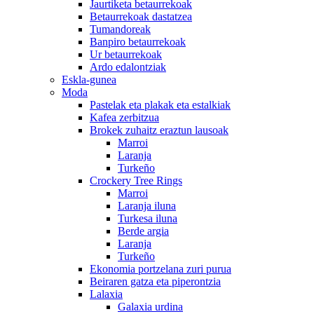
Jaurtiketa betaurrekoak
Betaurrekoak dastatzea
Tumandoreak
Banpiro betaurrekoak
Ur betaurrekoak
Ardo edalontziak
Eskla-gunea
Moda
Pastelak eta plakak eta estalkiak
Kafea zerbitzua
Brokek zuhaitz eraztun lausoak
Marroi
Laranja
Turkeño
Crockery Tree Rings
Marroi
Laranja iluna
Turkesa iluna
Berde argia
Laranja
Turkeño
Ekonomia portzelana zuri purua
Beiraren gatza eta piperontzia
Lalaxia
Galaxia urdina