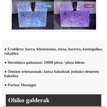
● Erabilera: barra, lehentasuna, etxea, harrera, kontagailua,
sukaldea
● Hornidura gaitasuna: 10000 pieza / pieza hilean
● Ontzien xehetasunak: kutxa bakoitzak jositako elementu
bakoitza
● Portua: Huangpu
Ohiko galderak