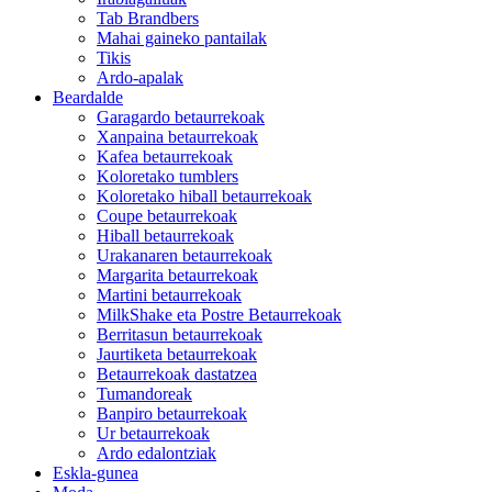
Tab Brandbers
Mahai gaineko pantailak
Tikis
Ardo-apalak
Beardalde
Garagardo betaurrekoak
Xanpaina betaurrekoak
Kafea betaurrekoak
Koloretako tumblers
Koloretako hiball betaurrekoak
Coupe betaurrekoak
Hiball betaurrekoak
Urakanaren betaurrekoak
Margarita betaurrekoak
Martini betaurrekoak
MilkShake eta Postre Betaurrekoak
Berritasun betaurrekoak
Jaurtiketa betaurrekoak
Betaurrekoak dastatzea
Tumandoreak
Banpiro betaurrekoak
Ur betaurrekoak
Ardo edalontziak
Eskla-gunea