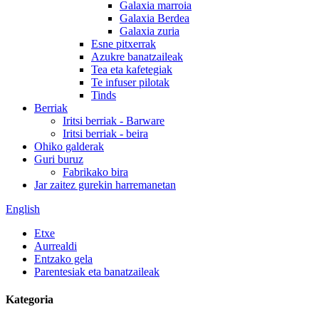
Galaxia marroia
Galaxia Berdea
Galaxia zuria
Esne pitxerrak
Azukre banatzaileak
Tea eta kafetegiak
Te infuser pilotak
Tinds
Berriak
Iritsi berriak - Barware
Iritsi berriak - beira
Ohiko galderak
Guri buruz
Fabrikako bira
Jar zaitez gurekin harremanetan
English
Etxe
Aurrealdi
Entzako gela
Parentesiak eta banatzaileak
Kategoria