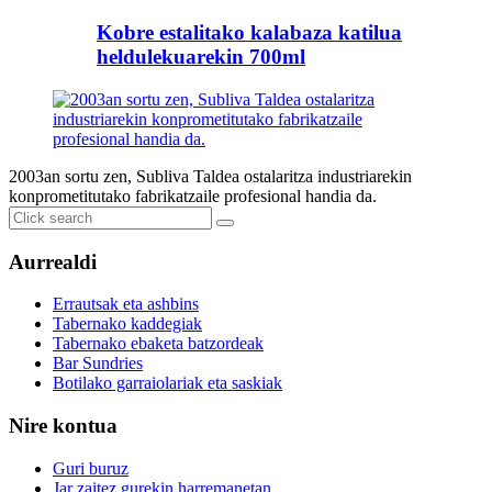
Kobre estalitako kalabaza katilua
heldulekuarekin 700ml
2003an sortu zen, Subliva Taldea ostalaritza industriarekin
konprometitutako fabrikatzaile profesional handia da.
Aurrealdi
Errautsak eta ashbins
Tabernako kaddegiak
Tabernako ebaketa batzordeak
Bar Sundries
Botilako garraiolariak eta saskiak
Nire kontua
Guri buruz
Jar zaitez gurekin harremanetan