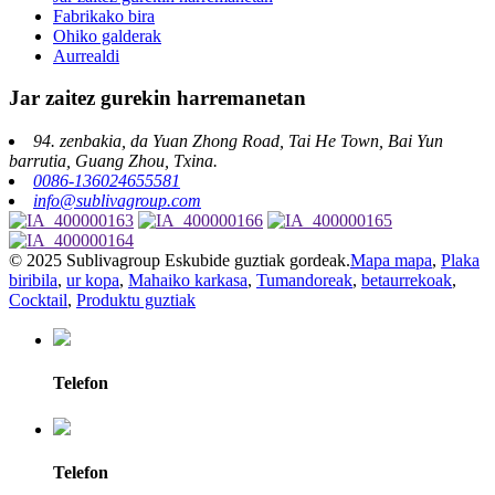
Fabrikako bira
Ohiko galderak
Aurrealdi
Jar zaitez gurekin harremanetan
94. zenbakia, da Yuan Zhong Road, Tai He Town, Bai Yun
barrutia, Guang Zhou, Txina.
0086-136024655581
info@sublivagroup.com
© 2025 Sublivagroup Eskubide guztiak gordeak.
Mapa mapa
,
Plaka
biribila
,
ur kopa
,
Mahaiko karkasa
,
Tumandoreak
,
betaurrekoak
,
Cocktail
,
Produktu guztiak
Telefon
Telefon