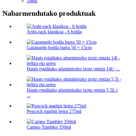
Tinds
Nabarmendutako produktuak
Ardo-rack klasikoa - 6 botila
Garagardo botila barra 50 × 15cm
Hauts estalitako aluminiozko izotz ontzia 14L ̵ ...
Hauts estalitako aluminiozko izotz ontzia 5,5L r
...
Peacock martini beira 275ml
Cameo Tumbler 350ml