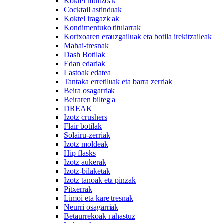
Koktel multzoak
Cocktail astinduak
Koktel iragazkiak
Kondimentuko titularrak
Kortxoaren erauzgailuak eta botila irekitzaileak
Mahai-tresnak
Dash Botilak
Edan edariak
Lastoak edatea
Tantaka erretiluak eta barra zerriak
Beira osagarriak
Beiraren biltegia
DREAK
Izotz crushers
Flair botilak
Solairu-zerriak
Izotz moldeak
Hip flasks
Izotz aukerak
Izotz-bilaketak
Izotz tanoak eta pinzak
Pitxerrak
Limoi eta kare tresnak
Neurri osagarriak
Betaurrekoak nahastuz