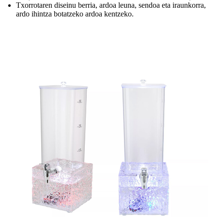
Txorrotaren diseinu berria, ardoa leuna, sendoa eta iraunkorra,
ardo ihintza botatzeko ardoa kentzeko.