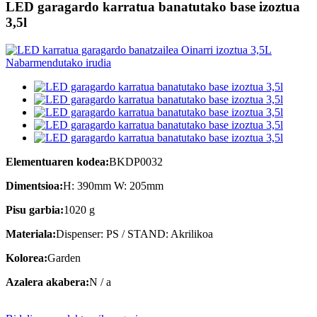
LED garagardo karratua banatutako base izoztua
3,5l
Elementuaren kodea:
BKDP0032
Dimentsioa:
H: 390mm W: 205mm
Pisu garbia:
1020 g
Materiala:
Dispenser: PS / STAND: Akrilikoa
Kolorea:
Garden
Azalera akabera:
N / a