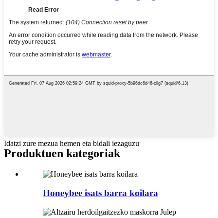
Idatzi zure mezua hemen eta bidali iezaguzu
Produktuen kategoriak
Honeybee isats barra koilara