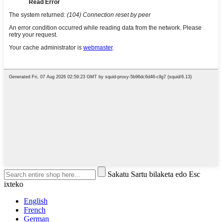
Sakatu Sartu bilaketa edo Esc
ixteko
English
French
German