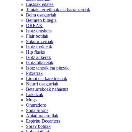
Lastoak edatea
Tantaka erretiluak eta barra zerriak
Beira osagarriak
Beiraren biltegia
DREAK
Izotz crushers
Flair botilak
Solairu-zerriak
Izotz moldeak
Hip flasks
Izotz aukerak
Izotz-bilaketak
Izotz tanoak eta pinzak
Pitxerrak
Limoi eta kare tresnak
Neurri osagarriak
Betaurrekoak nahastuz
Lokatzak
Mugs
Onuradore
Soda Sifons
Abiadura errailak
Espiritu Decanters
Spray botilak
Irabiagailuak