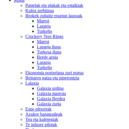
Moda
Pastelak eta plakak eta estalkiak
Kafea zerbitzua
Brokek zuhaitz eraztun lausoak
Marroi
Laranja
Turkeño
Crockery Tree Rings
Marroi
Laranja iluna
Turkesa iluna
Berde argia
Laranja
Turkeño
Ekonomia portzelana zuri purua
Beiraren gatza eta piperontzia
Lalaxia
Galaxia urdina
Galaxia marroia
Galaxia Berdea
Galaxia zuria
Esne pitxerrak
Azukre banatzaileak
Tea eta kafetegiak
Te infuser pilotak