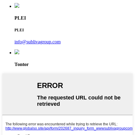
PLEI
PLEI
info@sublivagroup.com
Tontor