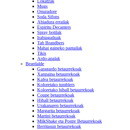
Lokatzak
Mugs
Onuradore
Soda Sifons
Abiadura errailak
Espiritu Decanters
Spray botilak
Irabiagailuak
Tab Brandbers
Mahai gaineko pantailak
Tikis
Ardo-apalak
Beardalde
Garagardo betaurrekoak
Xanpaina betaurrekoak
Kafea betaurrekoak
Koloretako tumblers
Koloretako hiball betaurrekoak
Coupe betaurrekoak
Hiball betaurrekoak
Urakanaren betaurrekoak
Margarita betaurrekoak
Martini betaurrekoak
MilkShake eta Postre Betaurrekoak
Berritasun betaurrekoak