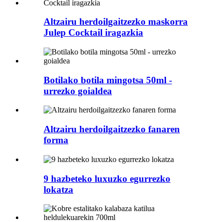
Altzairu herdoilgaitzezko maskorra
Julep Cocktail iragazkia
Botilako botila mingotsa 50ml -
urrezko goialdea
Altzairu herdoilgaitzezko fanaren
forma
9 hazbeteko luxuzko egurrezko
lokatza