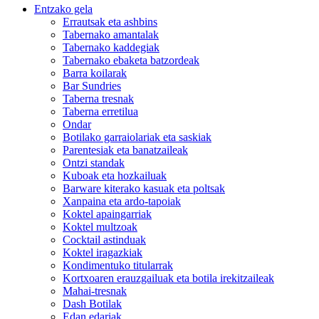
Entzako gela
Errautsak eta ashbins
Tabernako amantalak
Tabernako kaddegiak
Tabernako ebaketa batzordeak
Barra koilarak
Bar Sundries
Taberna tresnak
Taberna erretilua
Ondar
Botilako garraiolariak eta saskiak
Parentesiak eta banatzaileak
Ontzi standak
Kuboak eta hozkailuak
Barware kiterako kasuak eta poltsak
Xanpaina eta ardo-tapoiak
Koktel apaingarriak
Koktel multzoak
Cocktail astinduak
Koktel iragazkiak
Kondimentuko titularrak
Kortxoaren erauzgailuak eta botila irekitzaileak
Mahai-tresnak
Dash Botilak
Edan edariak