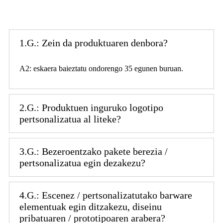
1.G.: Zein da produktuaren denbora?
A2: eskaera baieztatu ondorengo 35 egunen buruan.
2.G.: Produktuen inguruko logotipo
pertsonalizatua al liteke?
3.G.: Bezeroentzako pakete berezia /
pertsonalizatua egin dezakezu?
4.G.: Escenez / pertsonalizatutako barware
elementuak egin ditzakezu, diseinu
pribatuaren / prototipoaren arabera?