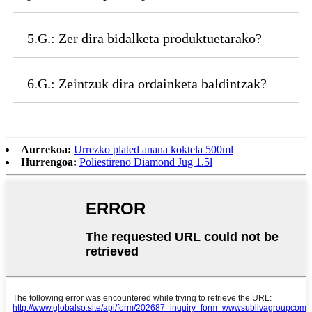
5.G.: Zer dira bidalketa produktuetarako?
6.G.: Zeintzuk dira ordainketa baldintzak?
Aurrekoa:
Urrezko plated anana koktela 500ml
Hurrengoa:
Poliestireno Diamond Jug 1.5l