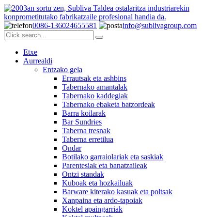
0086-136024655581
info@sublivagroup.com
Etxe
Aurrealdi
Entzako gela
Errautsak eta ashbins
Tabernako amantalak
Tabernako kaddegiak
Tabernako ebaketa batzordeak
Barra koilarak
Bar Sundries
Taberna tresnak
Taberna erretilua
Ondar
Botilako garraiolariak eta saskiak
Parentesiak eta banatzaileak
Ontzi standak
Kuboak eta hozkailuak
Barware kiterako kasuak eta poltsak
Xanpaina eta ardo-tapoiak
Koktel apaingarriak