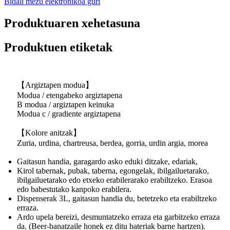
Bidali mezu elektronikoa guri
Produktuaren xehetasuna
Produktuen etiketak
【Argiztapen modua】
Modua / etengabeko argiztapena
B modua / argiztapen keinuka
Modua c / gradiente argiztapena
【Kolore anitzak】
Zuria, urdina, chartreusa, berdea, gorria, urdin argia, morea
Gaitasun handia, garagardo asko eduki ditzake, edariak,
Kirol tabernak, pubak, taberna, egongelak, ibilgailuetarako,
ibilgailuetarako edo etxeko erabilerarako erabiltzeko. Erasoa
edo babestutako kanpoko erabilera.
Dispenserak 3L, gaitasun handia du, betetzeko eta erabiltzeko
erraza.
Ardo upela bereizi, desmuntatzeko erraza eta garbitzeko erraza
da. (Beer-banatzaile honek ez ditu bateriak barne hartzen).