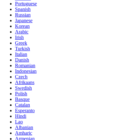
Portuguese
Spanish
Russian
Japanese
Korean
Arabic
Irish
Greek
Turkish
Italian
Danish
Romanian
Indonesian
Czech
Afrikaans
Swedish
Polish
Basque
Catalan
Esperanto
Hindi
Lao
Albanian
Amharic
Armenian