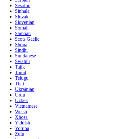
Sesotho
Sinhala
Slovak
Slovenian
Somali
Samoan
Scots Gaelic
Shona
Sindhi
Sundanese
Swahili
Tajik
Tamil
Telugu
Thai
Ukrainian
Urdu
Uzbek
Vietnamese
Welsh
Xhosa
Yiddish
Yoruba
Zulu